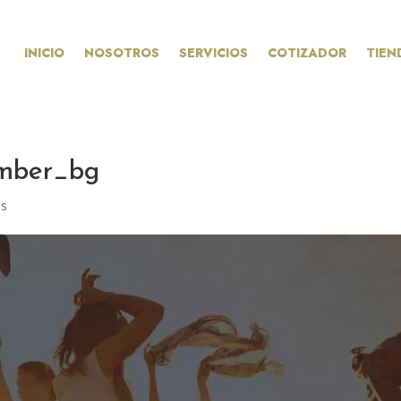
INICIO
NOSOTROS
SERVICIOS
COTIZADOR
TIEN
umber_bg
os