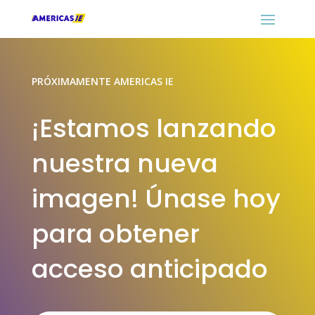
PRÓXIMAMENTE AMERICAS IE
¡Estamos lanzando
nuestra nueva
imagen! Únase hoy
para obtener
acceso anticipado