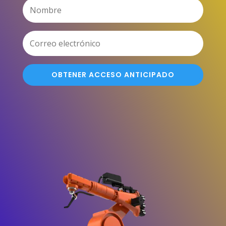
OBTENER ACCESO ANTICIPADO